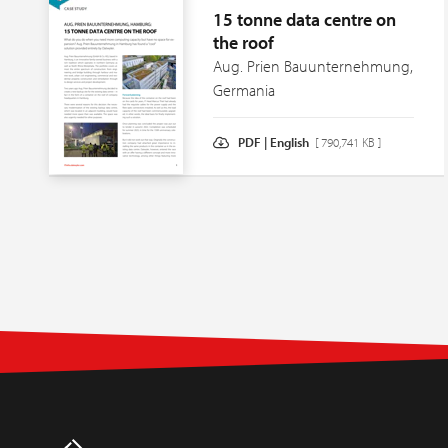
15 tonne data centre on
the roof
Aug. Prien Bauunternehmung,
Germania
PDF | English
[ 790,741 KB ]