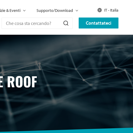
IT - Italia
izie & Eventi
Supporto/Download
Contattateci
E ROOF