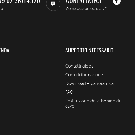
39 02 36714.120
CONTATTATECI
lia
Come possiamo aiutarvi?
ENDA
SUPPORTO NECESSARIO
Contatti globali
Corsi di formazione
Download – panoramica
FAQ
Restituzione delle bobine di
cavo