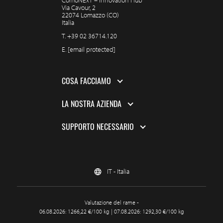
ComoNExT – Innovation Hub
Via Cavour, 2
22074 Lomazzo (CO)
Italia
T.
+39 02 36714.120
E.
[email protected]
COSA FACCIAMO
LA NOSTRA AZIENDA
SUPPORTO NECESSARIO
IT - Italia
Valutazione del rame -
06.08.2026: 1266,22 €/100 kg | 07.08.2026: 1292,30 €/100 kg