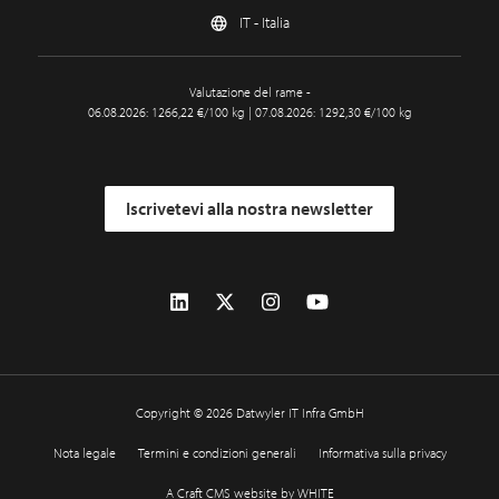
IT - Italia
Valutazione del rame -
06.08.2026: 1266,22 €/100 kg | 07.08.2026: 1292,30 €/100 kg
Iscrivetevi alla nostra newsletter
Copyright © 2026 Datwyler IT Infra GmbH
Nota legale
Termini e condizioni generali
Informativa sulla privacy
A Craft CMS website by WHITE