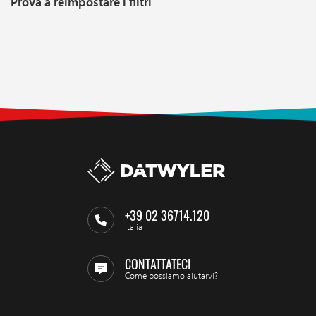
Prova a reimpostare i filtri
+39 02 36714.120
Italia
CONTATTATECI
Come possiamo aiutarvi?