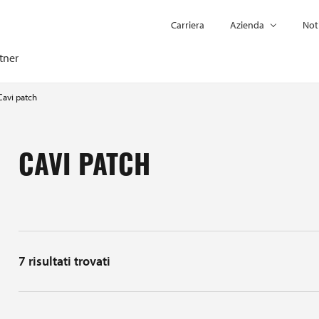
Carriera
Azienda
Not
tner
Cavi patch
CAVI PATCH
7
risultati trovati