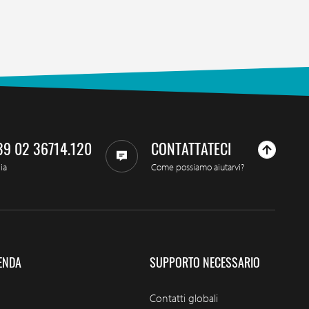
39 02 36714.120
CONTATTATECI
lia
Come possiamo aiutarvi?
ENDA
SUPPORTO NECESSARIO
Contatti globali