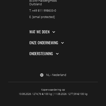
85399 Hallbergmoos
Duitsland
T.
+49 811 998633-0
E.
[email protected]
WAT WE DOEN
ONZE ONDERNEMING
ONDERSTEUNING
NL - Nederland
Koperwaardering op
10.08.2026: 1274,76 €/100 kg | 11.08.2026: 1277,09 €/100 kg