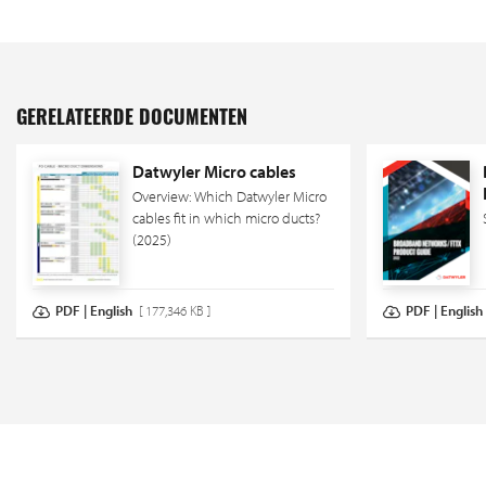
GERELATEERDE DOCUMENTEN
Datwyler Micro cables
Overview: Which Datwyler Micro
cables fit in which micro ducts?
(2025)
PDF | English
[ 177,346 KB ]
PDF | English