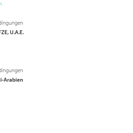
h
edingungen
ZE, U.A.E.
edingungen
di-Arabien