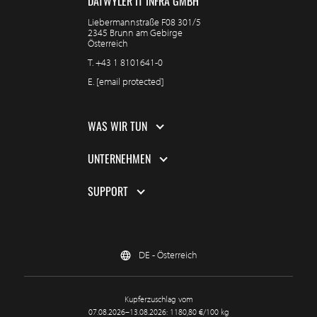
DÄTWYLER IT INFRA GMBH
Liebermannstraße F08 301/5
2345 Brunn am Gebirge
Österreich
T.
+43 1 8101641-0
E.
[email protected]
WAS WIR TUN
UNTERNEHMEN
SUPPORT
DE - Österreich
Kupferzuschlag vom
07.08.2026–13.08.2026: 1180,80 €/100 kg