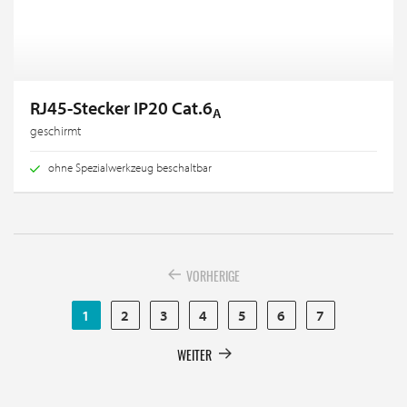
RJ45-Stecker IP20 Cat.6
A
geschirmt
ohne Spezialwerkzeug beschaltbar
VORHERIGE
1
2
3
4
5
6
7
WEITER