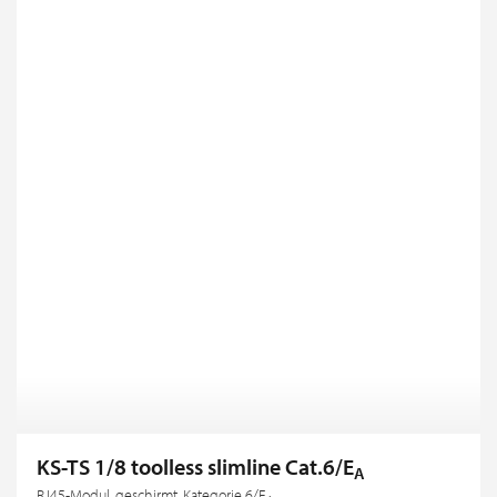
KS-TS 1/8 toolless slimline Cat.6/E
A
RJ45-Modul, geschirmt, Kategorie 6/E