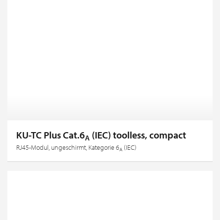
KU-TC Plus Cat.6
(IEC) toolless, compact
A
RJ45-Modul, ungeschirmt, Kategorie 6
(IEC)
A