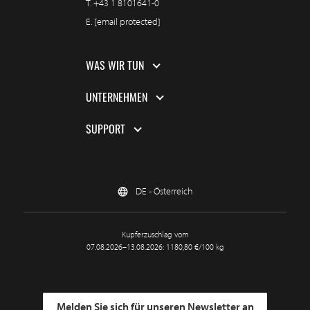
T.
+43 1 8101641-0
E.
[email protected]
WAS WIR TUN
UNTERNEHMEN
SUPPORT
DE - Österreich
Kupferzuschlag vom
07.08.2026–13.08.2026: 1180,80 €/100 kg
Melden Sie sich für unseren Newsletter an