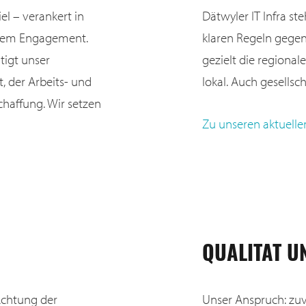
iel – verankert in
Dätwyler IT Infra st
ialem Engagement.
klaren Regeln gegen
tigt unser
gezielt die regiona
 der Arbeits- und
lokal. Auch gesellsc
haffung. Wir setzen
Zu unseren aktuelle
QUALITÄT U
Achtung der
Unser Anspruch: zuv