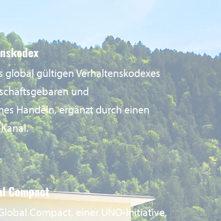
enskodex
s global gültigen Verhaltenskodexes
eschäftsgebaren und
es Handeln, ergänzt durch einen
Kanal.
al Compact
Global Compact, einer UNO-Initiative,