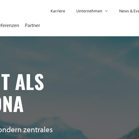
Karriere
Unternehmen
News & Ev
eferenzen
Partner
T ALS
DNA
sondern zentrales