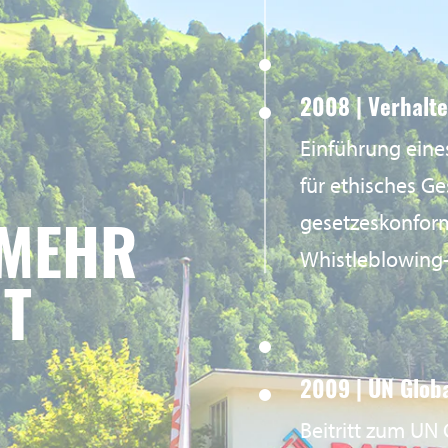
2008 | Verhalt
Einführung eine
für ethisches G
gesetzeskonform
 MEHR
Whistleblowing-
IT
2009 | UN Glob
Beitritt zum UN 