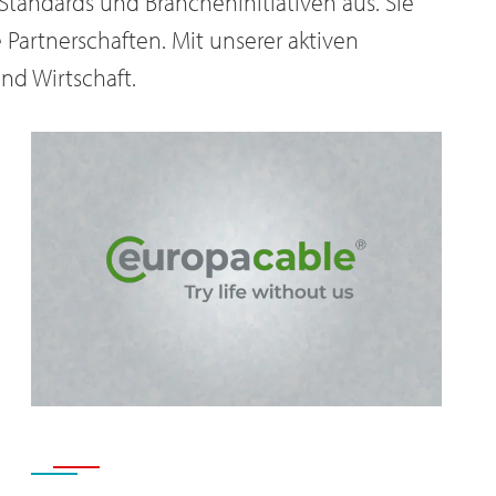
Standards und Brancheninitiativen aus. Sie
 Partnerschaften. Mit unserer aktiven
nskodex für Lieferanten
nd Wirtschaft.
skodex verpflichtet Lieferanten auf
ltigkeitsziele. Enthalten ist auch ein
Verstöße.
trale Fernwärme
t Dätwyler in Altdorf die Prozess- und
 einem nahe gelegenen Holzheizwerk.