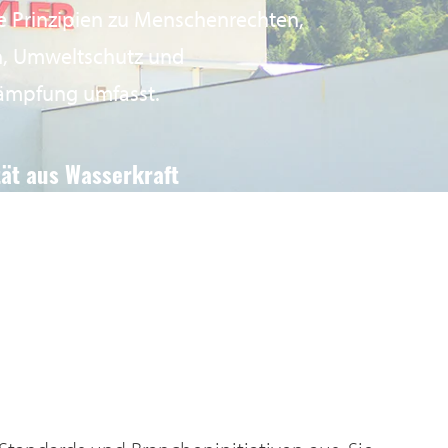
le Prinzipien zu Menschenrechten,
n, Umweltschutz und
ämpfung umfasst.
ität aus Wasserkraft
t der Strom des Schweizer Standorts
aturemade basic«-zertifizierten
n des lokalen Elektrizitätswerks.
m CO₂-Ausstoß: 1500 Tonnen CO₂ pro