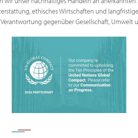
en wir unser nachhaltiges Handeln an anerkannten 
erstattung, ethisches Wirtschaften und langfristige
2014 | Verhalte
r Verantwortung gegenüber Gesellschaft, Umwelt u
Dieser Verhalten
Dätwylers Nachha
Meldekanal für 
2018 | CO₂-neu
Seit 2018 bezieh
Heizenergie aus