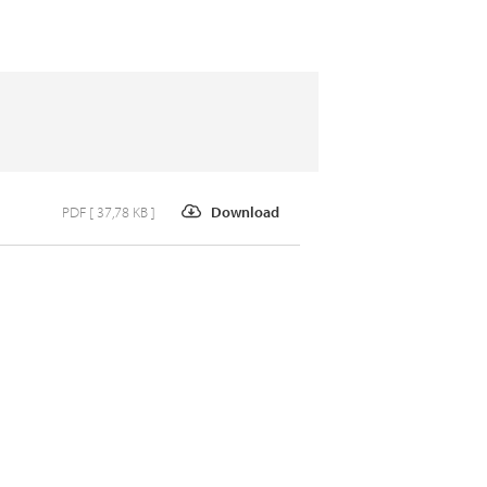
PDF [ 37,78 KB ]
Download