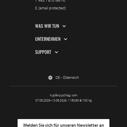
T.
+43 1 8101641-0
E.
[email protected]
WAS WIR TUN
UNTERNEHMEN
SUPPORT
DE - Österreich
Kupferzuschlag vom
07.08.2026–13.08.2026: 1180,80 €/100 kg
Melden Sie sich für unseren Newsletter an