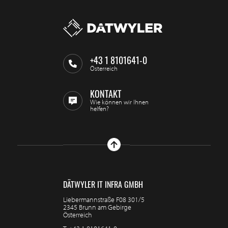
+43 1 8101641-0
Österreich
KONTAKT
Wie können wir Ihnen
helfen?
DÄTWYLER IT INFRA GMBH
Liebermannstraße F08 301/5
2345 Brunn am Gebirge
Österreich