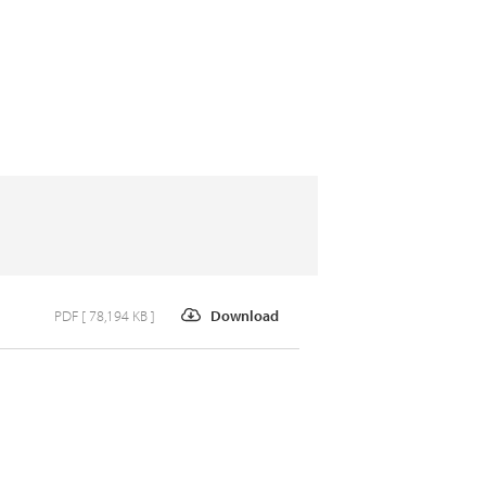
PDF [ 78,194 KB ]
Download