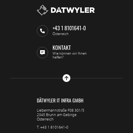
+43 1 8101641-0
Österreich
KONTAKT
Wie können wir Ihnen
helfen?
DÄTWYLER IT INFRA GMBH
Liebermannstraße F08 301/5
2345 Brunn am Gebirge
Österreich
T.
+43 1 8101641-0