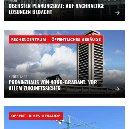
OMAN
OBERSTER PLANUNGSRAT: AUF NACHHALTIGE
LÖSUNGEN BEDACHT
RECHENZENTRUM
ÖFFENTLICHES GEBÄUDE
NIEDERLANDE
PROVINZHAUS VON NORD-BRABANT: VOR
ALLEM ZUKUNFTSSICHER
ÖFFENTLICHES GEBÄUDE