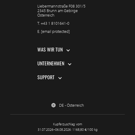
Liebermannstraße F08 301/5
2345 Brunn am Gebirge
Österreich
T.
+43 1 8101641-0
E.
[email protected]
WAS WIR TUN
UNTERNEHMEN
SUPPORT
DE - Österreich
Kupferzuschlag vom
31.07.2026–06.08.2026: 1168,80 €/100 kg