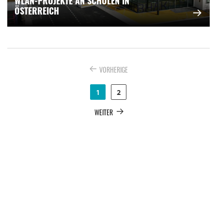
WLAN-PROJEKTE AN SCHULEN IN
ÖSTERREICH
VORHERIGE
1
2
WEITER