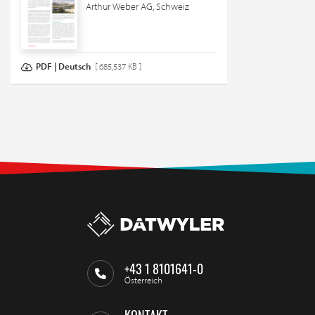
Arthur Weber AG, Schweiz
PDF | Deutsch
[ 685,537 KB ]
+43 1 8101641-0
Österreich