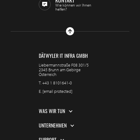
KONTAKT
Wie können wir Ihnen
helfen?
DÄTWYLER IT INFRA GMBH
Liebermannstraße F08 301/5
2345 Brunn am Gebirge
Österreich
T.
+43 1 8101641-0
E.
[email protected]
WAS WIR TUN
UNTERNEHMEN
SUPPORT