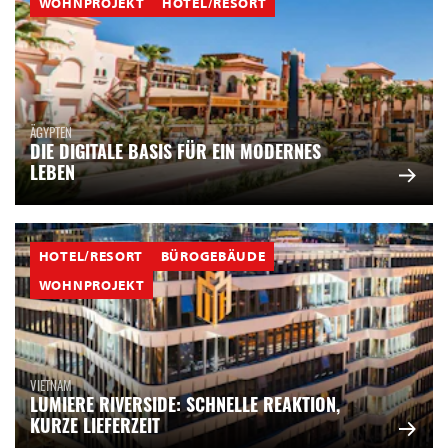
WOHNPROJEKT
HOTEL/RESORT
ÄGYPTEN
DIE DIGITALE BASIS FÜR EIN MODERNES
LEBEN
HOTEL/RESORT
BÜROGEBÄUDE
WOHNPROJEKT
VIETNAM
LUMIERE RIVERSIDE: SCHNELLE REAKTION,
KURZE LIEFERZEIT