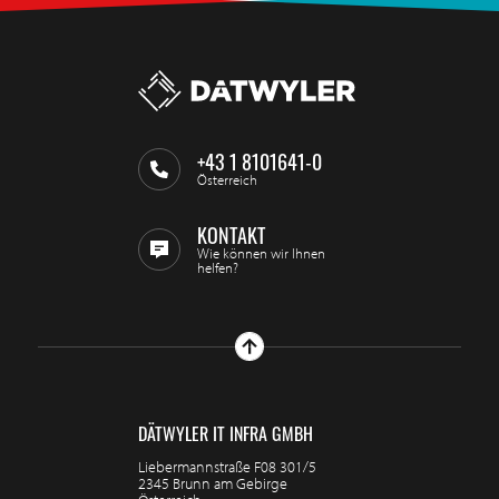
+43 1 8101641-0
Österreich
KONTAKT
Wie können wir Ihnen
helfen?
DÄTWYLER IT INFRA GMBH
Liebermannstraße F08 301/5
2345 Brunn am Gebirge