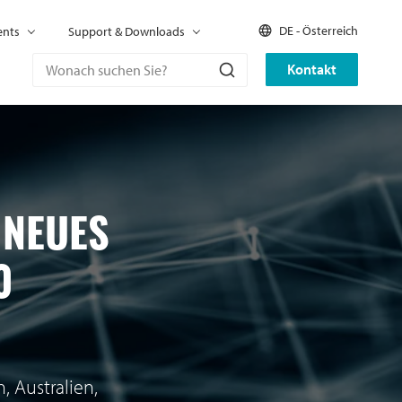
DE - Österreich
ents
Support & Downloads
Kontakt
 NEUES
0
, Australien,