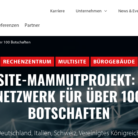
Karriere
Unternehmen
News & Ev
eferenzen
Partner
er 100 Botschaften
RECHENZENTRUM
MULTISITE
BÜROGEBÄUDE
SITE-MAMMUTPROJEKT:
NETZWERK FÜR ÜBER 10
BOTSCHAFTEN
Deutschland, Italien, Schweiz, Vereinigtes Königreich