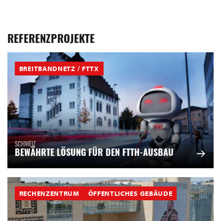
REFERENZPROJEKTE
BREITBANDNETZ / FTTX
SCHWEIZ
BEWÄHRTE LÖSUNG FÜR DEN FTTH-AUSBAU
RECHENZENTRUM
ÖFFENTLICHES GEBÄUDE