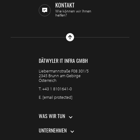
KONTAKT
Wie können wir Ihnen
helfen?
DÄTWYLER IT INFRA GMBH
Liebermannstraße F08 301/5
2345 Brunn am Gebirge
Österreich
T.
+43 1 8101641-0
E.
[email protected]
WAS WIR TUN
UNTERNEHMEN